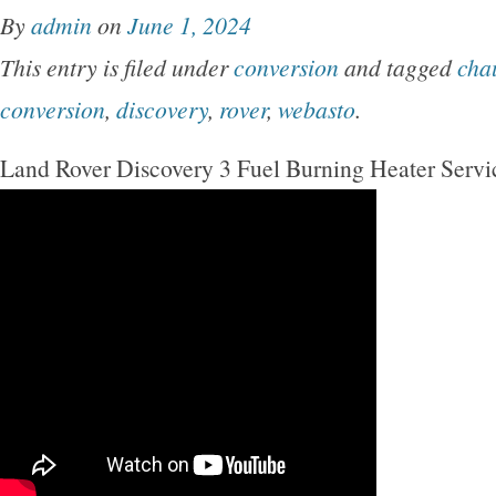
By
admin
on
June 1, 2024
This entry is filed under
conversion
and tagged
cha
conversion
,
discovery
,
rover
,
webasto
.
Land Rover Discovery 3 Fuel Burning Heater Servi